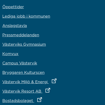
Öppettider
Lediga jobb i kommunen
Anslagstavla
Pressmeddelanden
Västerviks Gymnasium
Komvux
Campus Västervik
Bryggaren Kulturscen
Länk till annan webbplats
Västervik Miljö & Energi
Länk till annan webbplats
Västervik Resort AB
Länk till annan webbplats
Bostadsbolaget