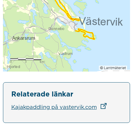
Relaterade länkar
Länk till ann
Kajakpaddling på vastervik.com