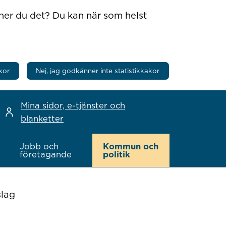
nner du det? Du kan när som helst
kor
Nej, jag godkänner inte statistikkakor
Mina sidor, e-tjänster och
blanketter
Jobb och
Kommun och
företagande
politik
lag