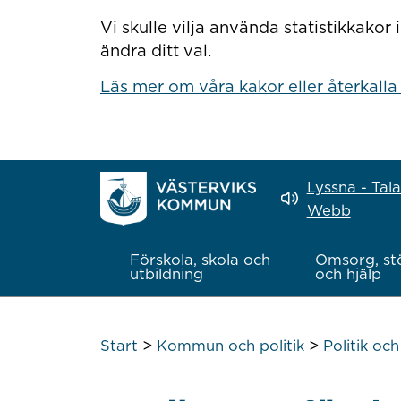
Hoppa till innehåll
Vi skulle vilja använda statistikkako
ändra ditt val.
Läs mer om våra kakor eller återkalla
Lyssna - Tal
Webb
Förskola, skola och
Omsorg, st
utbildning
och hjälp
>
>
Start
Kommun och politik
Politik oc