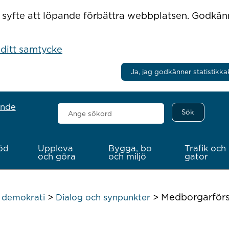
r i syfte att löpande förbättra webbplatsen. Godkä
 ditt samtycke
Ja, jag godkänner statistikka
ande
Sök
här
öd
Uppleva
Bygga, bo
Trafik och
och göra
och miljö
gator
>
>
Medborgarförs
h demokrati
Dialog och synpunkter