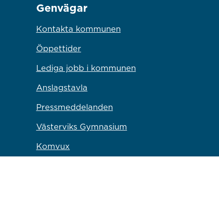
Genvägar
Kontakta kommunen
Öppettider
Lediga jobb i kommunen
Anslagstavla
Pressmeddelanden
Västerviks Gymnasium
Komvux
Campus Västervik
Bryggaren Kulturscen
Länk till annan webbp
Västervik Miljö & Energi