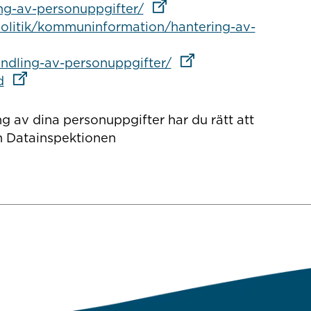
Länk till annan webbplats
ng-av-personuppgifter/
litik/kommuninformation/hantering-av-
ebbplats
Länk till annan webbpl
andling-av-personuppgifter/
Länk till annan webbplats
d
 av dina personuppgifter har du rätt att
en Datainspektionen