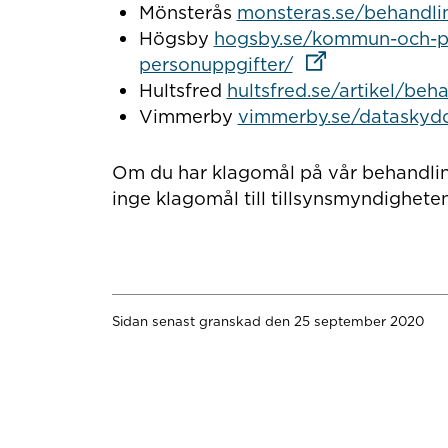
Mönsterås
monsteras.se/behandli
Högsby
hogsby.se/kommun-och-po
Länk till annan w
personuppgifter/
Hultsfred
hultsfred.se/artikel/beh
Vimmerby
vimmerby.se/dataskyd
Om du har klagomål på vår behandling
inge klagomål till tillsynsmyndighet
Sidan senast granskad den 25 september 2020