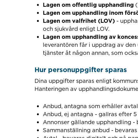
Lagen om offentlig upphandling
(
Lagen om upphandling inom försö
Lagen om valfrihet (LOV)
- uppha
och sjukvård enligt LOV.
Lagen om upphandling av konces
leverantören får i uppdrag av de
tjänster åt någon annan, som ocks
Hur personuppgifter sparas
Dina uppgifter sparas enligt kommun
Hanteringen av upphandlingsdokument
Anbud, antagna som erhåller avtal -
Anbud, ej antagna - gallras efter 5
Annonser gällande upphandling - be
Sammanställning anbud - bevaras d
Avtal - bevaras digitalt och på pap