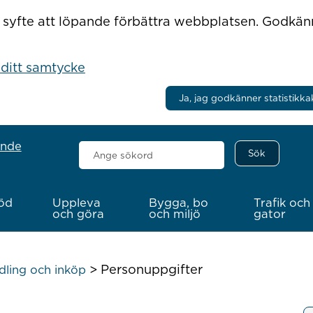
r i syfte att löpande förbättra webbplatsen. Godkä
 ditt samtycke
Ja, jag godkänner statistikka
ande
Sök
här
öd
Uppleva
Bygga, bo
Trafik och
och göra
och miljö
gator
>
Personuppgifter
ling och inköp