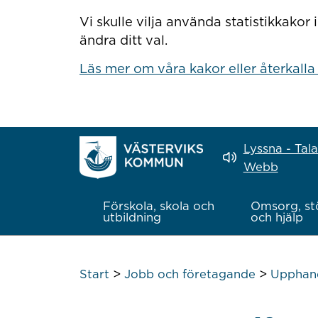
Hoppa till innehåll
Vi skulle vilja använda statistikkako
ändra ditt val.
Läs mer om våra kakor eller återkalla
Lyssna - Tal
Webb
Förskola, skola och
Omsorg, st
utbildning
och hjälp
>
>
Start
Jobb och företagande
Upphand