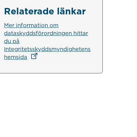
Relaterade länkar
Mer information om
dataskyddsförordningen hittar
du på
Integritetsskyddsmyndighetens
Länk till annan webbplats
hemsida