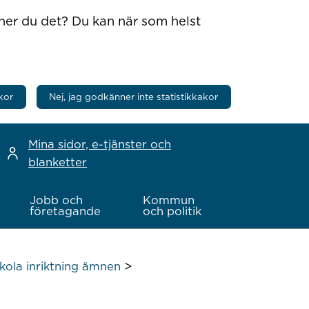
nner du det? Du kan när som helst
kor
Nej, jag godkänner inte statistikkakor
Mina sidor, e-tjänster och
blanketter
Jobb och
Kommun
företagande
och politik
>
ola inriktning ämnen