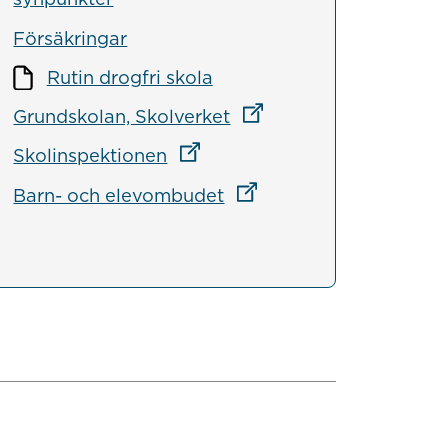
Försäkringar
Rutin drogfri skola
Länk till annan webbpla
Grundskolan, Skolverket
Länk till annan webbplats
Skolinspektionen
Länk till annan webbplat
Barn- och elevombudet