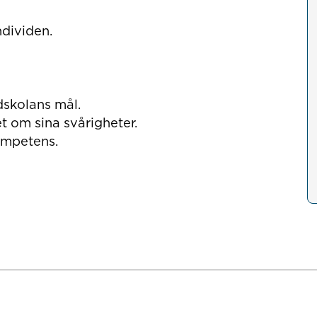
ndividen.
dskolans mål.
t om sina svårigheter.
kompetens.