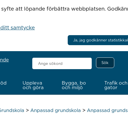
r i syfte att löpande förbättra webbplatsen. Godkä
 ditt samtycke
Ja, jag godkänner statistikka
ande
Sök
här
töd
Uppleva
Bygga, bo
Trafik och
och göra
och miljö
gator
>
>
Grundskola
Anpassad grundskola
Anpassad grundsk