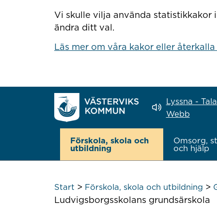
Hoppa till innehåll
Vi skulle vilja använda statistikkako
ändra ditt val.
Läs mer om våra kakor eller återkalla
Lyssna - Tal
Webb
Förskola, skola och
Omsorg, s
utbildning
och hjälp
>
>
Start
Förskola, skola och utbildning
Ludvigsborgsskolans grundsärskola