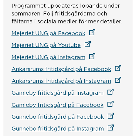
Programmet uppdateras löpande under
sommaren. Följ fritidsgårdarna och
fältarna i sociala medier för mer detaljer.
Länk till annan we
Länk till annan we
Länk till annan we
Mejeriet UNG på Facebook
Länk till annan web
Länk till annan web
Länk till annan web
Mejeriet UNG på Youtube
Länk till annan we
Länk till annan we
Länk till annan we
Mejeriet UNG på Instagram
Länk till
Länk till
Länk till
Ankarsrums fritidsgård på Facebook
Länk till
Länk till
Länk till
Ankarsrums fritidsgård på Instagram
Länk till a
Länk till a
Länk till a
Gamleby fritidsgård på Instagram
Länk till a
Länk till a
Länk till a
Gamleby fritidsgård på Facebook
Länk till a
Länk till a
Länk till a
Gunnebo fritidsgård på Facebook
Länk till a
Länk till a
Länk till a
Gunnebo fritidsgård på Instagram