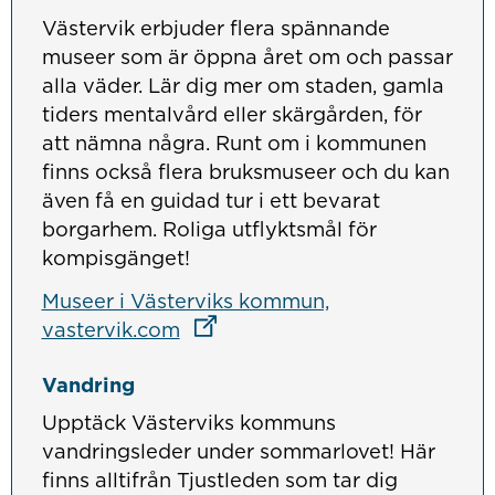
Västervik erbjuder flera spännande
museer som är öppna året om och passar
alla väder. Lär dig mer om staden, gamla
tiders mentalvård eller skärgården, för
att nämna några. Runt om i kommunen
finns också flera bruksmuseer och du kan
även få en guidad tur i ett bevarat
borgarhem. Roliga utflyktsmål för
kompisgänget!
Museer i Västerviks kommun,
Länk till annan webbplats
Länk till annan webbplats
Länk till annan webbplats
vastervik.com
Vandring
Upptäck Västerviks kommuns
vandringsleder under sommarlovet! Här
finns alltifrån Tjustleden som tar dig