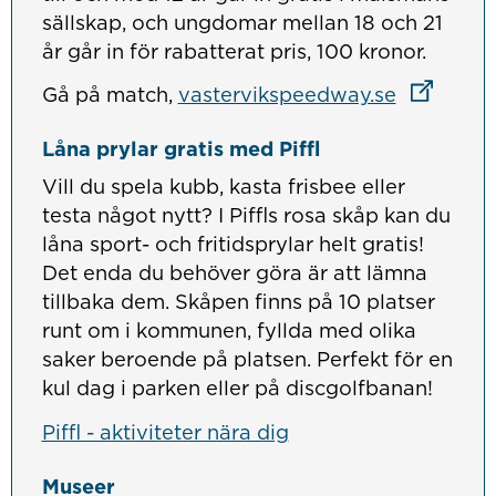
sällskap, och ungdomar mellan 18 och 21
år går in för rabatterat pris, 100 kronor.
Länk till
Länk till
Länk till
Gå på match,
vastervikspeedway.se
Låna prylar gratis med Piffl
Vill du spela kubb, kasta frisbee eller
testa något nytt? I Piffls rosa skåp kan du
låna sport- och fritidsprylar helt gratis!
Det enda du behöver göra är att lämna
tillbaka dem. Skåpen finns på 10 platser
runt om i kommunen, fyllda med olika
saker beroende på platsen. Perfekt för en
kul dag i parken eller på discgolfbanan!
Piffl - aktiviteter nära dig
Museer