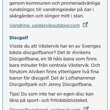
genom kommunen och promenadvänliga
rundslingor, till vandringsleder på öar i
skärgården och slingor mitt i stan.
Länk till ann
Länk till ann
Länk till ann
Vandring, vastervikoutdoor.com
Discgolf
Visste du att Västervik har en av Sveriges
bästa discgolfbanor? Det är Alvikens
Discgolfbana, en 18 håls bana som finns
bara minuter från centrala Västervik. Och
förutom Alviken finns ytterligare två fina
banor för discgolf. Det är Loftahammar
Discgolfpark och Jenny Discgolfbana.
Tips! Du som inte har en egen disc kan
låna på sport- och fritidsbiblioteket.
Länk till ann
Länk till ann
Länk till ann
Discgolfweekend, vastervik.com