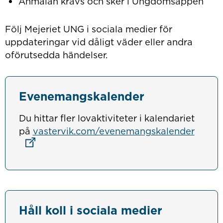
Anmälan krävs och sker i Ungdomsappen
Följ Mejeriet UNG i sociala medier för
uppdateringar vid dåligt väder eller andra
oförutsedda händelser.
Evenemangskalender
Du hittar fler lovaktiviteter i kalendariet
Länk t
på
vastervik.com/evenemangskalender
Håll koll i sociala medier