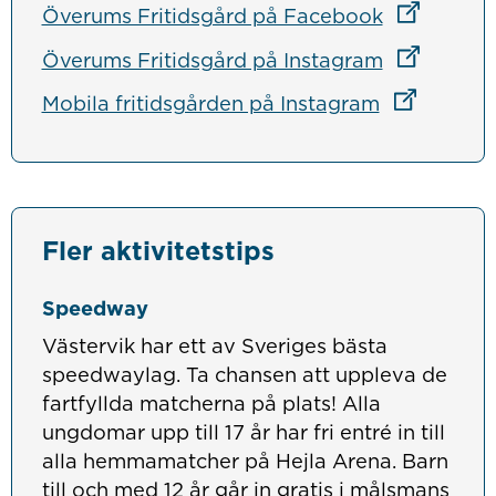
Länk till a
Länk till a
Länk till a
Överums Fritidsgård på Facebook
Länk till a
Länk till a
Länk till a
Överums Fritidsgård på Instagram
Länk till a
Mobila fritidsgården på Instagram
Fler aktivitetstips
Speedway
Västervik har ett av Sveriges bästa
speedwaylag. Ta chansen att uppleva de
fartfyllda matcherna på plats! Alla
ungdomar upp till 17 år har fri entré in till
alla hemmamatcher på Hejla Arena. Barn
till och med 12 år går in gratis i målsmans