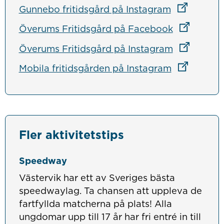
Länk till a
Länk till a
Gunnebo fritidsgård på Instagram
Länk till a
Länk till a
Överums Fritidsgård på Facebook
Länk till a
Länk till a
Överums Fritidsgård på Instagram
Länk till a
Länk till a
Mobila fritidsgården på Instagram
Fler aktivitetstips
Speedway
Västervik har ett av Sveriges bästa
speedwaylag. Ta chansen att uppleva de
fartfyllda matcherna på plats! Alla
ungdomar upp till 17 år har fri entré in till