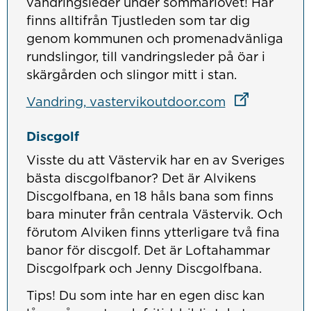
vandringsleder under sommarlovet! Här
finns alltifrån Tjustleden som tar dig
genom kommunen och promenadvänliga
rundslingor, till vandringsleder på öar i
skärgården och slingor mitt i stan.
Länk till ann
Länk till ann
Vandring, vastervikoutdoor.com
Discgolf
Visste du att Västervik har en av Sveriges
bästa discgolfbanor? Det är Alvikens
Discgolfbana, en 18 håls bana som finns
bara minuter från centrala Västervik. Och
förutom Alviken finns ytterligare två fina
banor för discgolf. Det är Loftahammar
Discgolfpark och Jenny Discgolfbana.
Tips! Du som inte har en egen disc kan