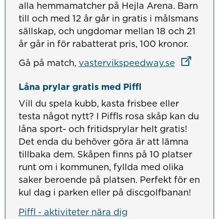
alla hemmamatcher på Hejla Arena. Barn
till och med 12 år går in gratis i målsmans
sällskap, och ungdomar mellan 18 och 21
år går in för rabatterat pris, 100 kronor.
Länk till
Länk till
Gå på match,
vastervikspeedway.se
Låna prylar gratis med Piffl
Vill du spela kubb, kasta frisbee eller
testa något nytt? I Piffls rosa skåp kan du
låna sport- och fritidsprylar helt gratis!
Det enda du behöver göra är att lämna
tillbaka dem. Skåpen finns på 10 platser
runt om i kommunen, fyllda med olika
saker beroende på platsen. Perfekt för en
kul dag i parken eller på discgolfbanan!
Piffl - aktiviteter nära dig