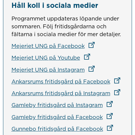
Håll koll i sociala medier
Programmet uppdateras löpande under
sommaren. Följ fritidsgårdarna och
fältarna i sociala medier för mer detaljer.
Länk till annan we
Länk till annan we
Mejeriet UNG på Facebook
Länk till annan web
Länk till annan web
Mejeriet UNG på Youtube
Länk till annan we
Länk till annan we
Mejeriet UNG på Instagram
Länk till
Länk till
Ankarsrums fritidsgård på Facebook
Länk till
Länk till
Ankarsrums fritidsgård på Instagram
Länk till a
Länk till a
Gamleby fritidsgård på Instagram
Länk till a
Länk till a
Gamleby fritidsgård på Facebook
Länk till a
Länk till a
Gunnebo fritidsgård på Facebook