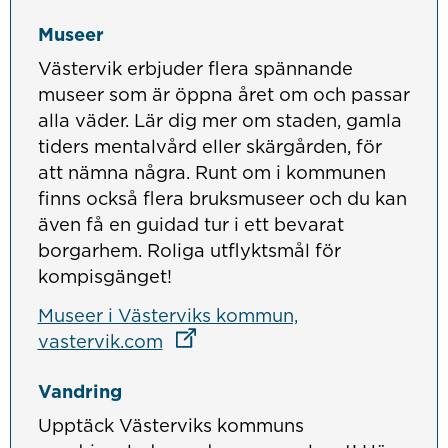
Museer
Västervik erbjuder flera spännande
museer som är öppna året om och passar
alla väder. Lär dig mer om staden, gamla
tiders mentalvård eller skärgården, för
att nämna några. Runt om i kommunen
finns också flera bruksmuseer och du kan
även få en guidad tur i ett bevarat
borgarhem. Roliga utflyktsmål för
kompisgänget!
Museer i Västerviks kommun,
Länk till annan webbplats
Länk till annan webbplats
vastervik.com
Vandring
Upptäck Västerviks kommuns