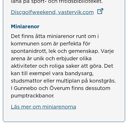
låna på sport- och fritidsbiblioteket.
Länk till ann
Länk till ann
Discgolfweekend, vastervik.com
Miniarenor
Det finns åtta miniarenor runt om i
kommunen som är perfekta för
spontanidrott, lek och gemenskap. Varje
arena är unik och erbjuder olika
aktiviteter och roliga saker att göra. Det
kan till exempel vara bandysarg,
studsmattor eller multiplan på konstgräs.
I Gunnebo och Överum finns dessutom
pumptrackbanor.
Läs mer om miniarenorna