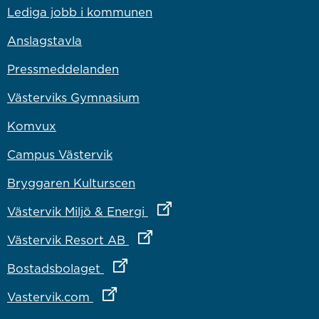
Lediga jobb i kommunen
Anslagstavla
Pressmeddelanden
Västerviks Gymnasium
Komvux
Campus Västervik
Bryggaren Kulturscen
Länk till annan webbplats
Västervik Miljö & Energi
Länk till annan webbplats
Västervik Resort AB
Länk till annan webbplats
Bostadsbolaget
Länk till annan webbplats
Vastervik.com