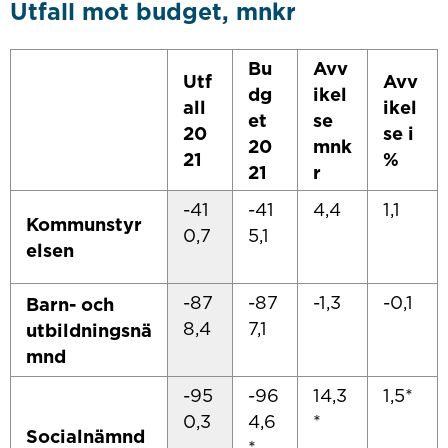
Utfall mot budget, mnkr
Bu
Avv
Utf
Avv
dg
ikel
all
ikel
et
se
20
se i
20
mnk
21
%
21
r
-41
-41
4,4
1,1
Kommunstyr
0,7
5,1
elsen
-87
-87
-1,3
-0,1
Barn- och
8,4
7,1
utbildningsnä
mnd
-95
-96
14,3
1,5*
0,3
4,6
*
Socialnämnd
*