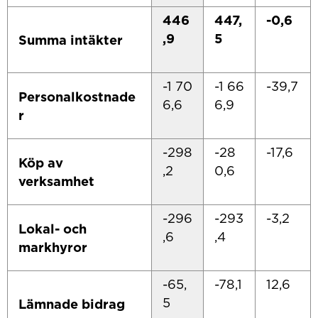
446
447,
-0,6
,9
5
Summa intäkter
-1 70
-1 66
-39,7
Personalkostnade
6,6
6,9
r
-298
-28
-17,6
Köp av
,2
0,6
verksamhet
-296
-293
-3,2
Lokal- och
,6
,4
markhyror
-65,
-78,1
12,6
5
Lämnade bidrag