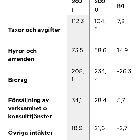
202
202
ng
1
0
112,3
104,
7,8
5
Taxor och avgifter
73,5
58,6
14,9
Hyror och
arrenden
208,
234,
-26,3
1
4
Bidrag
Försäljning av
34,1
28,4
5,7
verksamhet o
konsulttjänster
18,9
21,6
-2,7
Övriga intäkter