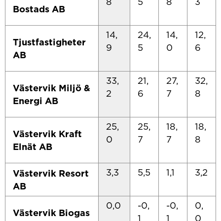
8
5
8
3
Bostads AB
14,
24,
14,
12,
Tjustfastigheter
9
5
0
6
AB
33,
21,
27,
32,
Västervik Miljö &
2
6
7
8
Energi AB
25,
25,
18,
18,
Västervik Kraft
0
7
7
8
Elnät AB
3,3
5,5
1,1
3,2
Västervik Resort
AB
0,0
-0,
-0,
0,
Västervik Biogas
1
1
0