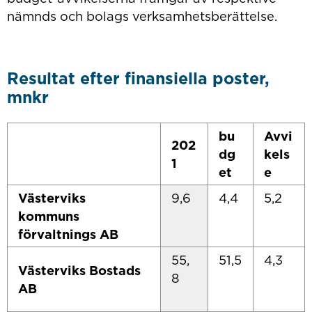
nämnds och bolags verksamhetsberättelse.
Resultat efter finansiella poster,
mnkr
bu
Avvi
202
dg
kels
1
et
e
Västerviks
9,6
4,4
5,2
kommuns
förvaltnings AB
55,
51,5
4,3
Västerviks Bostads
8
AB