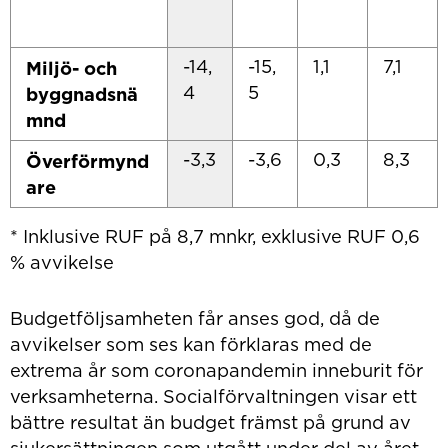
-14,
-15,
1,1
7,1
Miljö- och
4
5
byggnadsnä
mnd
-3,3
-3,6
0,3
8,3
Överförmynd
are
* Inklusive RUF på 8,7 mnkr, exklusive RUF 0,6
% avvikelse
Budgetföljsamheten får anses god, då de
avvikelser som ses kan förklaras med de
extrema år som coronapandemin inneburit för
verksamheterna. Socialförvaltningen visar ett
bättre resultat än budget främst på grund av
sjukersättningen som utgått under del av året,