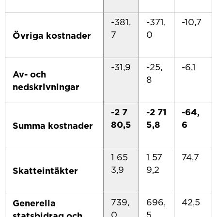
-381,
-371,
-10,7
7
0
Övriga kostnader
-31,9
-25,
-6,1
Av- och
8
nedskrivningar
-2 7
-2 71
-64,
80,5
5,8
6
Summa kostnader
1 65
1 57
74,7
3,9
9,2
Skatteintäkter
739,
696,
42,5
Generella
0
5
statsbidrag och