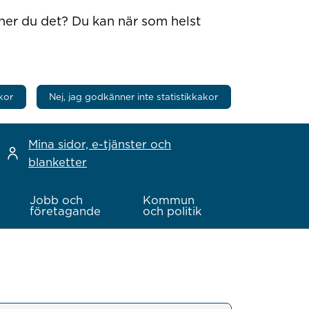
nner du det? Du kan när som helst
kor
Nej, jag godkänner inte statistikkakor
Mina sidor, e-tjänster och
blanketter
Jobb och
Kommun
företagande
och politik