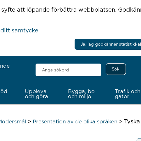
r i syfte att löpande förbättra webbplatsen. Godkä
 ditt samtycke
Ja, jag godkänner statistikka
ande
Sök
här
töd
Uppleva
Bygga, bo
Trafik och
och göra
och miljö
gator
>
>
Tyska
Modersmål
Presentation av de olika språken