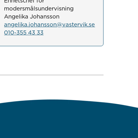
Enhetschef för
modersmålsundervisning
Angelika Johansson
angelika.johansson@vastervik.se
010-355 43 33