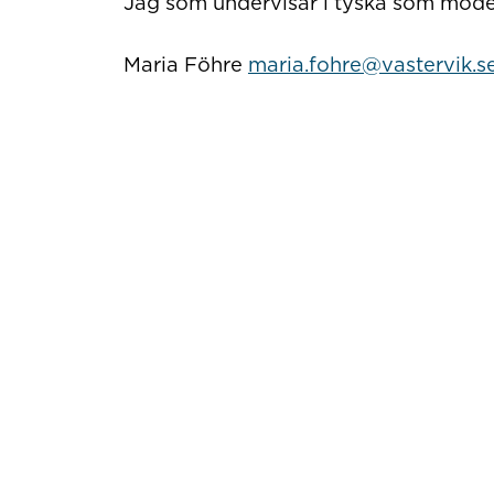
Jag som undervisar i tyska som mode
Maria Föhre
maria.fohre@vastervik.s