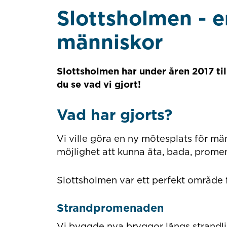
Slottsholmen - e
människor
Slottsholmen har under åren 2017 til
du se vad vi gjort!
Vad har gjorts?
Vi ville göra en ny mötesplats för mä
möjlighet att kunna äta, bada, promen
Slottsholmen var ett perfekt område 
Strandpromenaden
Vi byggde nya bryggor längs strandlinj