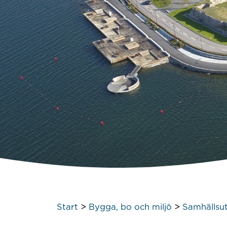
>
>
Start
Bygga, bo och miljö
Samhällsut