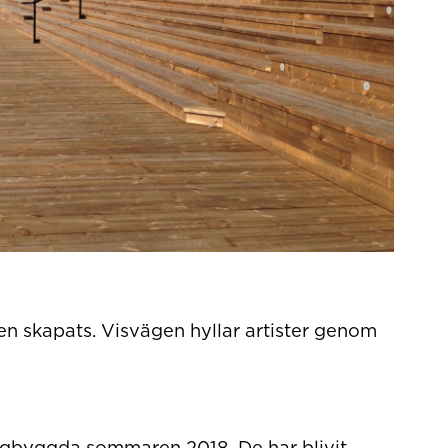
 skapats. Visvägen hyllar artister genom
igbyggda sommaren 2018. De har blivit