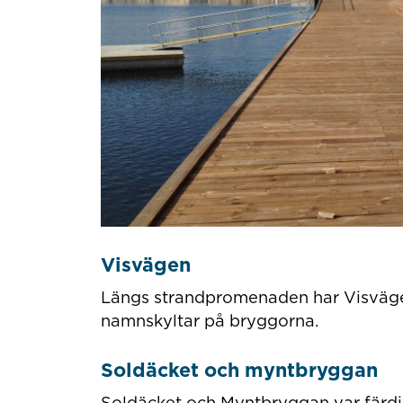
Visvägen
Längs strandpromenaden har Visvägen
namnskyltar på bryggorna.
Soldäcket och myntbryggan
Soldäcket och Myntbryggan var färd