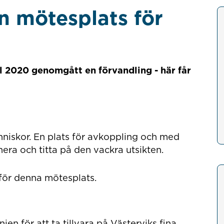
n mötesplats för
l 2020 genomgått en förvandling - här får
nniskor. En plats för avkoppling och med
era och titta på den vackra utsikten.
för denna mötesplats.
en för att ta tillvara på Västerviks fina