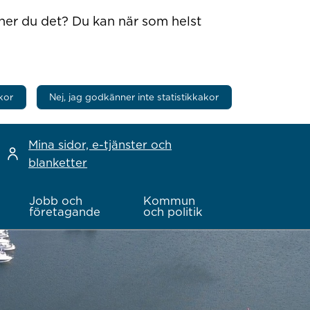
nner du det? Du kan när som helst
kor
Nej, jag godkänner inte statistikkakor
Mina sidor, e-tjänster och
blanketter
Jobb och
Kommun
företagande
och politik