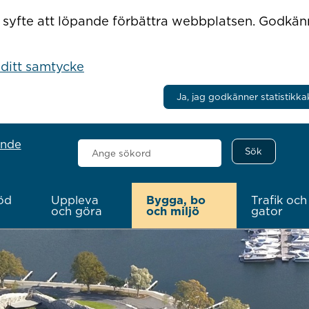
r i syfte att löpande förbättra webbplatsen. Godkä
 ditt samtycke
Ja, jag godkänner statistikka
ande
Sök
här
öd
Uppleva
Bygga, bo
Trafik och
och göra
och miljö
gator