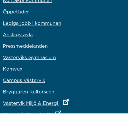
Kontakta kommunen
Öppettider
Lediga jobb i kommunen
Anslagstavla
Pressmeddelanden
Västerviks Gymnasium
Komvux
Campus Västervik
Bryggaren Kulturscen
Länk till annan webbplats
Västervik Miljö & Energi
Länk till annan webbplats
Västervik Resort AB
Länk till annan webbplats
Bostadsbolaget