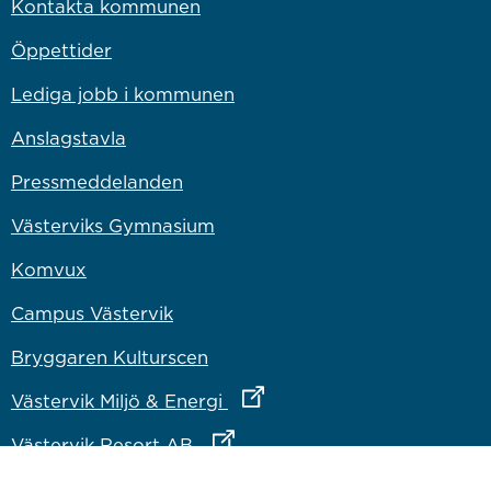
Kontakta kommunen
Öppettider
Lediga jobb i kommunen
Anslagstavla
Pressmeddelanden
Västerviks Gymnasium
Komvux
Campus Västervik
Bryggaren Kulturscen
Länk till annan webbplats
Västervik Miljö & Energi
Länk till annan webbplats
Västervik Resort AB
Länk till annan webbplats
Bostadsbolaget