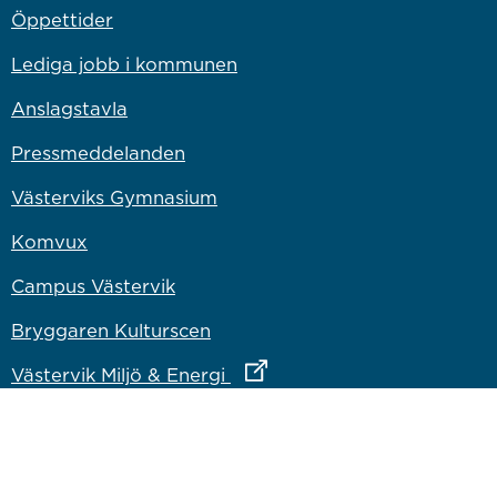
Öppettider
Lediga jobb i kommunen
Anslagstavla
Pressmeddelanden
Västerviks Gymnasium
Komvux
Campus Västervik
Bryggaren Kulturscen
Länk till annan webbplats
Västervik Miljö & Energi
Länk till annan webbplats
Västervik Resort AB
Länk till annan webbplats
Bostadsbolaget