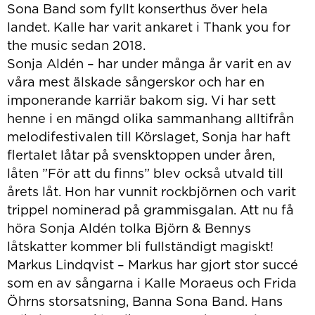
Sona Band som fyllt konserthus över hela
landet. Kalle har varit ankaret i Thank you for
the music sedan 2018.
Sonja Aldén – har under många år varit en av
våra mest älskade sångerskor och har en
imponerande karriär bakom sig. Vi har sett
henne i en mängd olika sammanhang alltifrån
melodifestivalen till Körslaget, Sonja har haft
flertalet låtar på svensktoppen under åren,
låten ”För att du finns” blev också utvald till
årets låt. Hon har vunnit rockbjörnen och varit
trippel nominerad på grammisgalan. Att nu få
höra Sonja Aldén tolka Björn & Bennys
låtskatter kommer bli fullständigt magiskt!
Markus Lindqvist – Markus har gjort stor succé
som en av sångarna i Kalle Moraeus och Frida
Öhrns storsatsning, Banna Sona Band. Hans