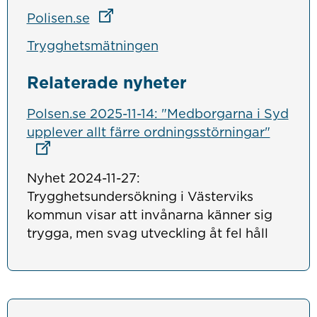
Länk till annan webbplats
Polisen.se
Trygghetsmätningen
Relaterade nyheter
Polsen.se 2025-11-14: "Medborgarna i Syd
Länk ti
upplever allt färre ordningsstörningar"
Nyhet 2024-11-27:
Trygghetsundersökning i Västerviks
kommun visar att invånarna känner sig
trygga, men svag utveckling åt fel håll