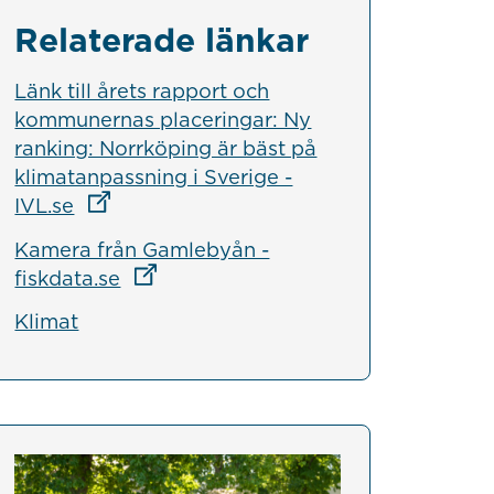
Relaterade länkar
Länk till årets rapport och
kommunernas placeringar: Ny
ranking: Norrköping är bäst på
klimatanpassning i Sverige -
Länk till annan webbplats
IVL.se
Kamera från Gamlebyån -
Länk till annan webbplats
fiskdata.se
Klimat