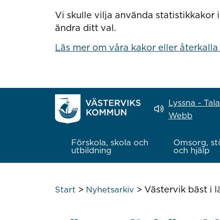
Hoppa till innehåll
Vi skulle vilja använda statistikkako
ändra ditt val.
Läs mer om våra kakor eller återkalla
Lyssna - Tal
Webb
Förskola, skola och
Omsorg, st
utbildning
och hjälp
>
>
Västervik bäst i 
Start
Nyhetsarkiv