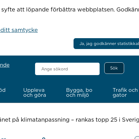
r i syfte att löpande förbättra webbplatsen. Godkä
 ditt samtycke
Ja, jag godkänner statistikka
ande
Sök
här
öd
Uppleva
Bygga, bo
Trafik och
och göra
och miljö
gator
länet på klimatanpassning – rankas topp 25 i Sveri