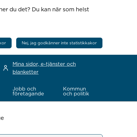
nner du det? Du kan när som helst
kor
Nej, jag godkänner inte statistikkakor
Mina sidor, e-tjänster och
blanketter
Jobb och
Kommun
företagande
och politik
ge