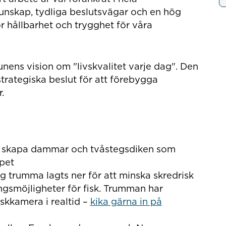
kunskap, tydliga beslutsvägar och en hög
r hållbarhet och trygghet för våra
ens vision om "livskvalitet varje dag". Den
trategiska beslut för att förebygga
r.
 skapa dammar och tvåstegsdiken som
apet
g trumma lagts ner för att minska skredrisk
ngsmöjligheter för fisk. Trumman har
iskkamera i realtid –
kika gärna in på
ats