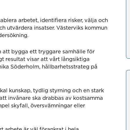
lera arbetet, identifiera risker, välja och
ch utvärdera insatser. Västerviks kommun
dersökning.
att bygga ett tryggare samhälle för
gt resultat visar att vårt långsiktiga
nnika Söderholm, hållbarhetsstrateg på
l kunskap, tydlig styrning och en stark
ör att invånare ska drabbas av kostsamma
mpel skyfall, översvämningar eller
rt arbete är väl förankrat i hela