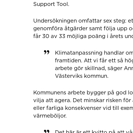
Support Tool.
Undersökningen omfattar sex steg: etab
genomföra åtgärder samt följa upp o
får 30 av 33 möjliga poäng i årets un
Klimatanpassning handlar om 
framtiden. Att vi får ett så hö
arbete gör skillnad, säger A
Västerviks kommun.
Kommunens arbete bygger på god loka
vilja att agera. Det minskar risken f
eller farliga konsekvenser vid till exe
värmeböljor.
Det här är ett kvitto på att vå