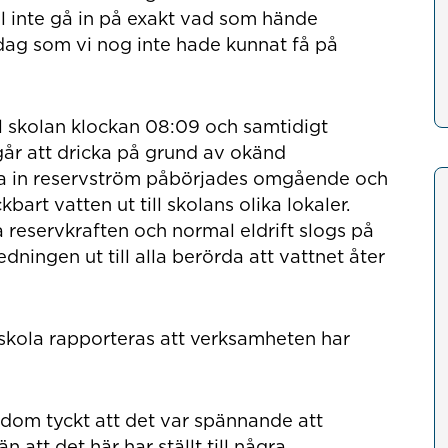
ll inte gå in på exakt vad som hände
dag som vi nog inte hade kunnat få på
l skolan klockan 08:09 och samtidigt
går att dricka på grund av okänd
la in reservström påbörjades omgående och
art vatten ut till skolans olika lokaler.
a reservkraften och normal eldrift slogs på
ningen ut till alla berörda att vattnet åter
skola rapporteras att verksamheten har
 dom tyckt att det var spännande att
 att det här har ställt till några