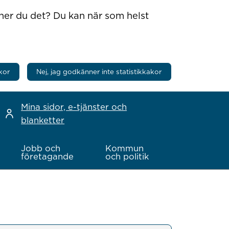
nner du det? Du kan när som helst
kor
Nej, jag godkänner inte statistikkakor
Mina sidor, e-tjänster och
blanketter
Jobb och
Kommun
företagande
och politik