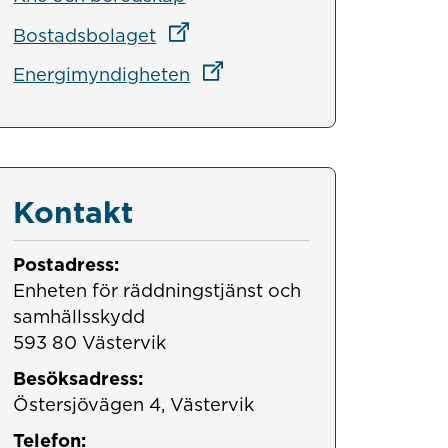
Länk till annan webbplats
Bostadsbolaget
Länk till annan webbplats
Energimyndigheten
Kontakt
Postadress:
Enheten för räddningstjänst och 
samhällsskydd

593 80 Västervik
Besöksadress:
Östersjövägen 4, Västervik
Telefon: