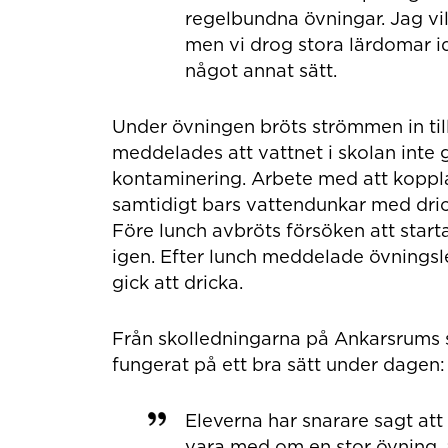
regelbundna övningar. Jag vi
men vi drog stora lärdomar i
något annat sätt.
Under övningen bröts strömmen in til
meddelades att vattnet i skolan inte 
kontaminering. Arbete med att kopp
samtidigt bars vattendunkar med drickb
Före lunch avbröts försöken att start
igen. Efter lunch meddelade övningsled
gick att dricka.
Från skolledningarna på Ankarsrums 
fungerat på ett bra sätt under dagen:
Eleverna har snarare sagt att
vara med om en stor övning, än