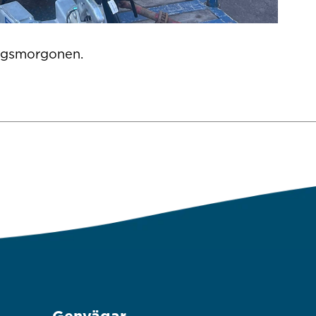
agsmorgonen.
Genvägar