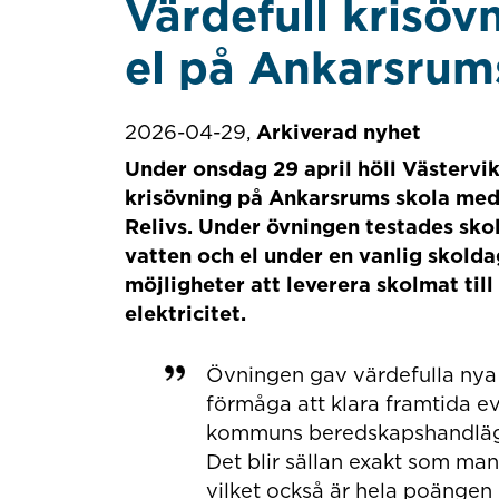
Värdefull krisöv
el på Ankarsrum
2026-04-29,
Arkiverad nyhet
Under onsdag 29 april höll Västerv
krisövning på Ankarsrums skola med
Relivs. Under övningen testades skol
vatten och el under en vanlig skold
möjligheter att leverera skolmat til
elektricitet.
Övningen gav värdefulla nya
förmåga att klara framtida ev
kommuns beredskapshandlägga
Det blir sällan exakt som man 
vilket också är hela poängen