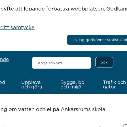
r i syfte att löpande förbättra webbplatsen. Godkä
 ditt samtycke
Ja, jag godkänner statistikka
ande
Sök
här
öd
Uppleva
Bygga, bo
Trafik och
och göra
och miljö
gator
ning om vatten och el på Ankarsrums skola