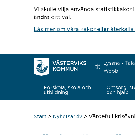
Hoppa till innehåll
Vi skulle vilja använda statistikkako
ändra ditt val.
Läs mer om våra kakor eller återkalla
Lyssna - Tal
Webb
Förskola, skola och
Omsorg, st
utbildning
och hjälp
>
>
Värdefull krisöv
Start
Nyhetsarkiv