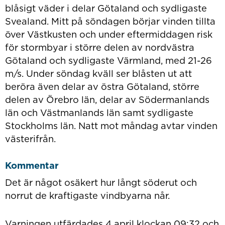
blåsigt väder i delar Götaland och sydligaste
Svealand. Mitt på söndagen börjar vinden tillta
över Västkusten och under eftermiddagen risk
för stormbyar i större delen av nordvästra
Götaland och sydligaste Värmland, med 21-26
m/s. Under söndag kväll ser blåsten ut att
beröra även delar av östra Götaland, större
delen av Örebro län, delar av Södermanlands
län och Västmanlands län samt sydligaste
Stockholms län. Natt mot måndag avtar vinden
västerifrån.
Kommentar
Det är något osäkert hur långt söderut och
norrut de kraftigaste vindbyarna når.
Varningen utfärdades 4 april klockan 09:32 och