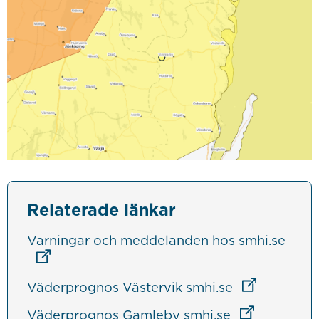
Relaterade länkar
Länk 
Varningar och meddelanden hos smhi.se
Länk till ann
Väderprognos Västervik smhi.se
Länk till ann
Väderprognos Gamleby smhi.se