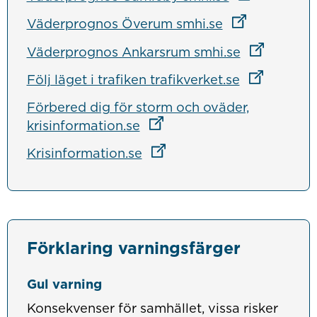
Länk till anna
Väderprognos Överum smhi.se
Länk till a
Väderprognos Ankarsrum smhi.se
Länk till an
Följ läget i trafiken trafikverket.se
Förbered dig för storm och oväder,
Länk till annan webbplats
krisinformation.se
Länk till annan webbplats
Krisinformation.se
Förklaring varningsfärger
Gul varning
Konsekvenser för samhället, vissa risker