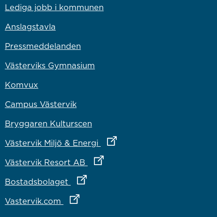
Lediga jobb i kommunen
Anslagstavla
Pressmeddelanden
Västerviks Gymnasium
Komvux
Campus Västervik
Bryggaren Kulturscen
Länk till annan webbplats
Västervik Miljö & Energi
Länk till annan webbplats
Västervik Resort AB
Länk till annan webbplats
Bostadsbolaget
Länk till annan webbplats
Vastervik.com