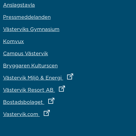
Anslagstavla
Pressmeddelanden
Västerviks Gymnasium
Komvux
Campus Västervik
Bryggaren Kulturscen
Länk till annan webbplats
Västervik Miljö & Energi
Länk till annan webbplats
Västervik Resort AB
Länk till annan webbplats
Bostadsbolaget
Länk till annan webbplats
Vastervik.com