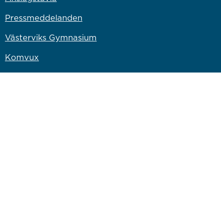
Pressmeddelanden
Västerviks Gymnasium
Komvux
Campus Västervik
Bryggaren Kulturscen
Länk till annan webbplats
Västervik Miljö & Energi
Länk till annan webbplats
Västervik Resort AB
Länk till annan webbplats
Bostadsbolaget
Länk till annan webbplats
Vastervik.com
Om webbplatsen