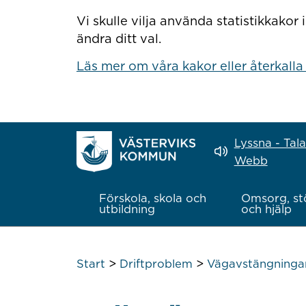
Hoppa till innehåll
Vi skulle vilja använda statistikkako
ändra ditt val.
Läs mer om våra kakor eller återkalla
Lyssna - Tal
Webb
Förskola, skola och
Omsorg, st
utbildning
och hjälp
>
>
Start
Driftproblem
Vägavstängningar