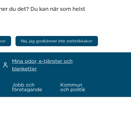
nner du det? Du kan när som helst
kor
Nej, jag godkänner inte statistikkakor
Mina sidor, e-tjänster och
blanketter
Jobb och
Kommun
företagande
och politik