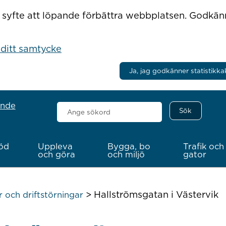
r i syfte att löpande förbättra webbplatsen. Godkä
 ditt samtycke
Ja, jag godkänner statistikka
ande
Sök
här
öd
Uppleva
Bygga, bo
Trafik och
och göra
och miljö
gator
>
Hallströmsgatan i Västervik
 och driftstörningar