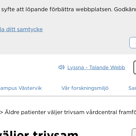
r i syfte att löpande förbättra webbplatsen. Godkä
la ditt samtycke
Lyssna - Talande Webb
h
Campus Västervik
Vår forskningsmiljö
Sa
>
Äldre patienter väljer trivsam vårdcentral framfö
väljer trivsam