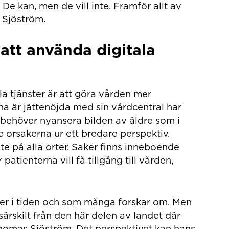
De kan, men de vill inte. Framför allt av
s Sjöström.
 att använda digitala
a tjänster är att göra vården mer
na är jättenöjda med sin vårdcentral har
 behöver nyansera bilden av äldre som i
e orsakerna ur ett bredare perspektiv.
inte på alla orter. Saker finns inneboende
atienterna vill få tillgång till vården,
er i tiden och som många forskar om. Men
ärskilt från den här delen av landet där
homas Sjöström. Det perspektivet kan hans