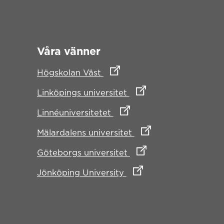
Våra vänner
Länk till annan webbplats
Högskolan Väst
Länk till annan webbpl
Linköpings universitet
Länk till annan webbplats
Linnéuniversitetet
Länk till annan webbp
Mälardalens universitet
Länk till annan webbpl
Göteborgs universitet
Länk till annan webbpla
Jönköping University