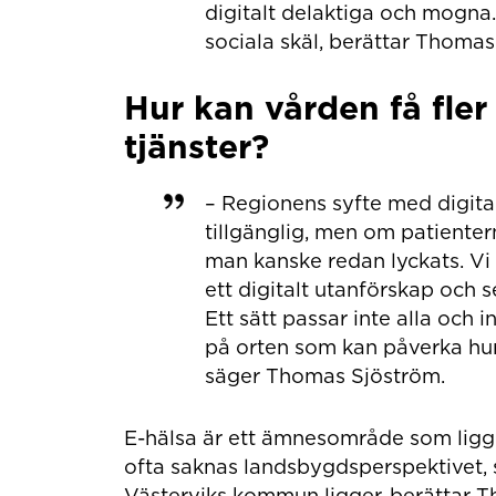
digitalt delaktiga och mogna. 
sociala skäl, berättar Thoma
Hur kan vården få fler
tjänster?
– Regionens syfte med digital
tillgänglig, men om patienter
man kanske redan lyckats. Vi
ett digitalt utanförskap och s
Ett sätt passar inte alla och 
på orten som kan påverka hur p
säger Thomas Sjöström.
E-hälsa är ett ämnesområde som ligg
ofta saknas landsbygdsperspektivet, s
Västerviks kommun ligger, berättar T