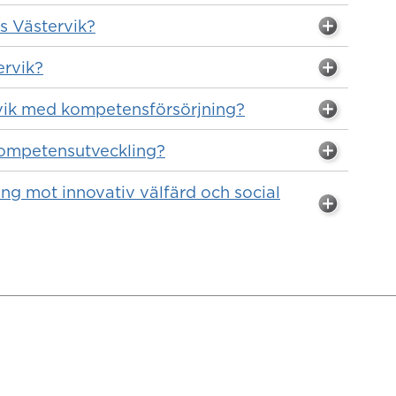
s Västervik?
rvik?
rvik med kompetensförsörjning?
ompetensutveckling?
ing mot innovativ välfärd och social