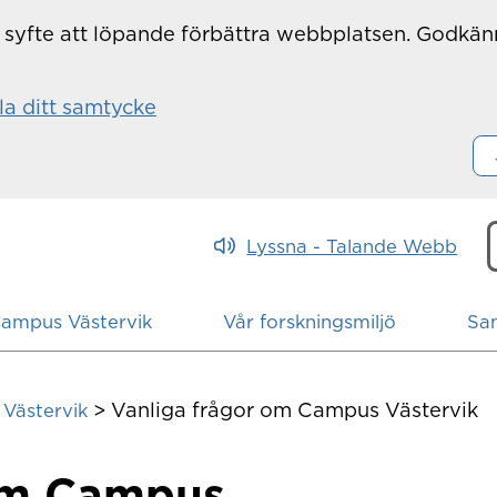
r i syfte att löpande förbättra webbplatsen. Godkä
la ditt samtycke
Lyssna - Talande Webb
h
Campus Västervik
Vår forskningsmiljö
Sa
>
Vanliga frågor om Campus Västervik
Västervik
 om Campus