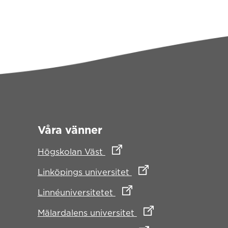
Våra vänner
Länk till annan webbplats
Högskolan Väst
Länk till annan webbpl
Linköpings universitet
Länk till annan webbplats
Linnéuniversitetet
Länk till annan webbp
Mälardalens universitet