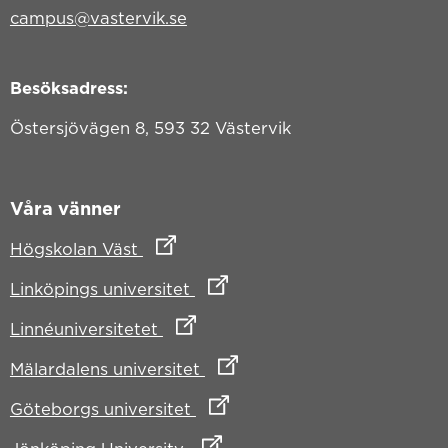
campus@vastervik.se
Besöksadress:
Östersjövägen 8, 593 32 Västervik
Våra vänner
Länk till annan webbplats
Högskolan Väst
Länk till annan webbplats
Linköpings universitet
Länk till annan webbplats
Linnéuniversitetet
Länk till annan webbplats
Mälardalens universitet
Länk till annan webbplats
Göteborgs universitet
Länk till annan webbplats