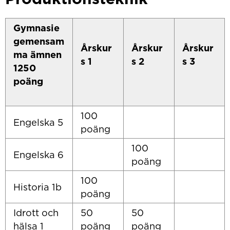
Gymnasie
gemensam
Årskur
Årskur
Årskur
ma ämnen
s 1
s 2
s 3
1250
poäng
100
Engelska 5
poäng
100
Engelska 6
poäng
100
Historia 1b
poäng
Idrott och
50
50
hälsa 1
poäng
poäng