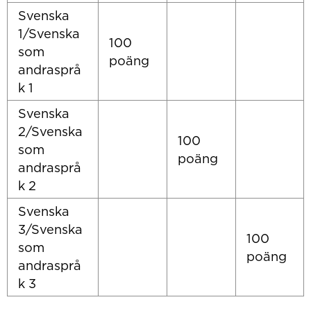
Svenska
1/Svenska
100
som
poäng
andrasprå
k 1
Svenska
2/Svenska
100
som
poäng
andrasprå
k 2
Svenska
3/Svenska
100
som
poäng
andrasprå
k 3