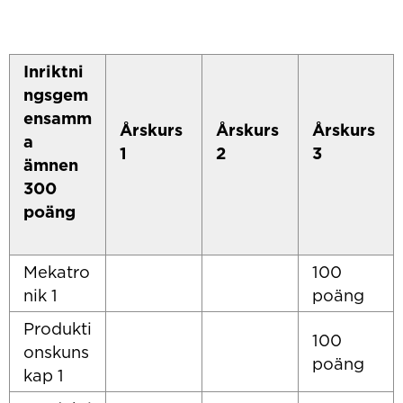
Inriktni
ngsgem
ensamm
Årskurs
Årskurs
Årskurs
a
1
2
3
ämnen
300
poäng
Mekatro
100
nik 1
poäng
Produkti
100
onskuns
poäng
kap 1