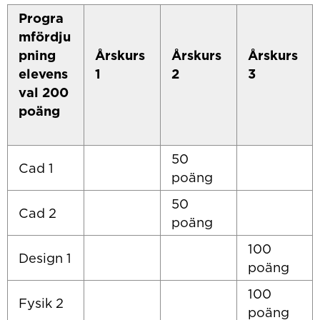
Progra
mfördju
pning
Årskurs
Årskurs
Årskurs
elevens
1
2
3
val 200
poäng
50
Cad 1
poäng
50
Cad 2
poäng
100
Design 1
poäng
100
Fysik 2
poäng