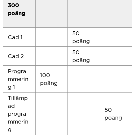
300
poäng
50
Cad 1
poäng
50
Cad 2
poäng
Progra
100
mmerin
poäng
g 1
Tillämp
ad
50
progra
poäng
mmerin
g