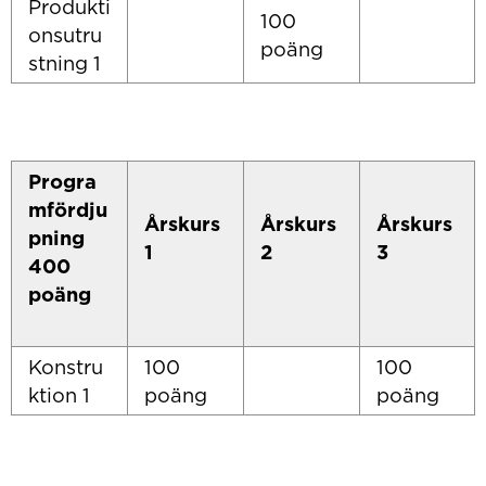
Produkti
100
onsutru
poäng
stning 1
Progra
mfördju
Årskurs
Årskurs
Årskurs
pning
1
2
3
400
poäng
Konstru
100
100
ktion 1
poäng
poäng