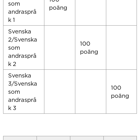
som
poäng
andrasprå
k 1
Svenska
2/Svenska
100
som
poäng
andrasprå
k 2
Svenska
3/Svenska
100
som
poäng
andrasprå
k 3