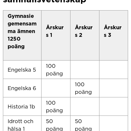
Gymnasie
gemensam
Årskur
Årskur
Årskur
ma ämnen
s 1
s 2
s 3
1250
poäng
100
Engelska 5
poäng
100
Engelska 6
poäng
100
Historia 1b
poäng
Idrott och
50
50
hälsa 1
poäng
poäng