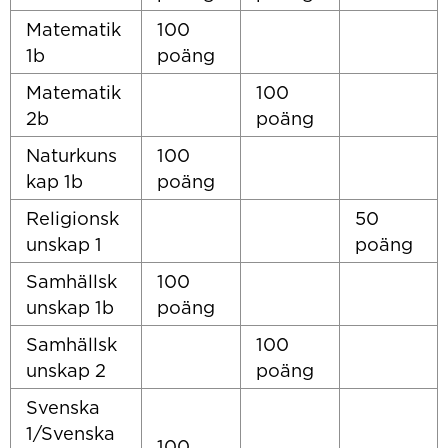
Matematik
100
1b
poäng
Matematik
100
2b
poäng
Naturkuns
100
kap 1b
poäng
Religionsk
50
unskap 1
poäng
Samhällsk
100
unskap 1b
poäng
Samhällsk
100
unskap 2
poäng
Svenska
1/Svenska
100