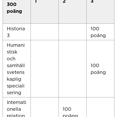
1
2
3
300
poäng
Historia
100
3
poäng
Humani
stisk
och
samhäll
100
svetens
poäng
kaplig
speciali
sering
Internati
onella
100
relation
poäng