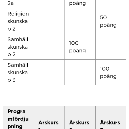
2a
poäng
Religion
50
skunska
poäng
p 2
Samhäll
100
skunska
poäng
p 2
Samhäll
100
skunska
poäng
p 3
Progra
mfördju
Årskurs
Årskurs
Årskurs
pning