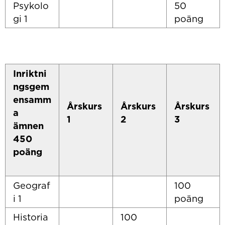
Psykolo
50
gi 1
poäng
Inriktni
ngsgem
ensamm
Årskurs
Årskurs
Årskurs
a
1
2
3
ämnen
450
poäng
Geograf
100
i 1
poäng
Historia
100