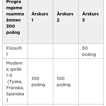
Progra
mgeme
nsamma
Årskurs
Årskurs
Årskurs
ämnen
1
2
3
300
poäng
Filosofi
50
1
poäng
Modern
a språk
1-5
100
100
(Tyska,
poäng
poäng
Franska,
Spanska
)