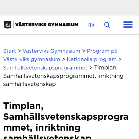
Hoppa till innehåll
>
>
Start
Västerviks Gymnasium
Program på
>
>
Västerviks gymnasium
Nationella program
>
Timplan,
Samhällsvetenskapsprogrammet
Samhällsvetenskapsprogrammet, inriktning
samhällsvetenskap
Timplan,
Samhällsvetenskapsprogra
mmet, inriktning
samhällsvetenskap