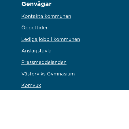
Genvägar
Kontakta kommunen
Öppettider
Lediga jobb i kommunen
Anslagstavla
Pressmeddelanden
Västerviks Gymnasium
Komvux
Campus Västervik
Bryggaren Kulturscen
Länk till annan webbp
Västervik Miljö & Energi