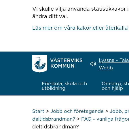
Hoppa till innehåll
Vi skulle vilja använda statistikkako
ändra ditt val.
Läs mer om våra kakor eller återkalla
Lyssna - Tal
Webb
Förskola, skola och
Omsorg, st
utbildning
och hjälp
>
>
Start
Jobb och företagande
Jobb, p
>
deltidsbrandman?
FAQ - vanliga frågo
deltidsbrandman?