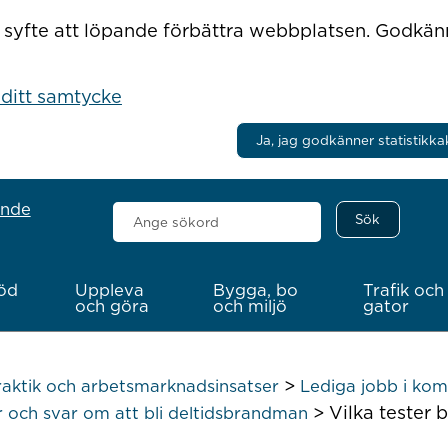
r i syfte att löpande förbättra webbplatsen. Godkä
 ditt samtycke
Ja, jag godkänner statistikka
ande
Sök
här
öd
Uppleva
Bygga, bo
Trafik och
och göra
och miljö
gator
>
raktik och arbetsmarknadsinsatser
Lediga jobb i k
>
Vilka tester 
r och svar om att bli deltidsbrandman