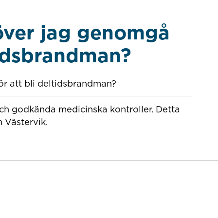
höver jag genomgå
ltidsbrandman?
ör att bli deltidsbrandman?
och godkända medicinska kontroller. Detta
n Västervik.