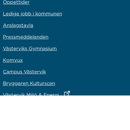
Öppettider
Lediga jobb i kommunen
Anslagstavla
Pressmeddelanden
Västerviks Gymnasium
Komvux
Campus Västervik
Bryggaren Kulturscen
Länk till annan webbplats
Västervik Miljö & Energi
Länk till annan webbplats
Västervik Resort AB
Länk till annan webbplats
Bostadsbolaget
Länk till annan webbplats
Vastervik.com