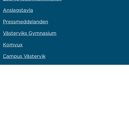
Anslagstavla
Pressmeddelanden
Västerviks Gymnasium
Komvux
Campus Västervik
Bryggaren Kulturscen
Länk till annan webbplats
Västervik Miljö & Energi
Länk till annan webbplats
Västervik Resort AB
Länk till annan webbplats
Bostadsbolaget
Länk till annan webbplats
Vastervik.com