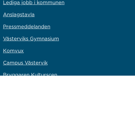
Lediga jobb i kommunen
Anslagstavla
Pressmeddelanden
Västerviks Gymnasium
Komvux
Campus Västervik
Bryggaren Kulturscen
Länk till annan webbplats
Västervik Miljö & Energi
Länk till annan webbplats
Västervik Resort AB
Länk till annan webbplats
Bostadsbolaget
Länk till annan webbplats
Vastervik.com