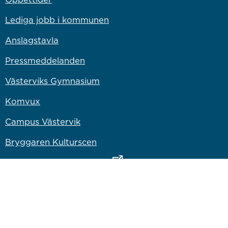
Lediga jobb i kommunen
Anslagstavla
Pressmeddelanden
Västerviks Gymnasium
Komvux
Campus Västervik
Bryggaren Kulturscen
Länk till annan webbplats
Västervik Miljö & Energi
Länk till annan webbplats
Västervik Resort AB
Länk till annan webbplats
Bostadsbolaget
Länk till annan webbplats
Vastervik.com