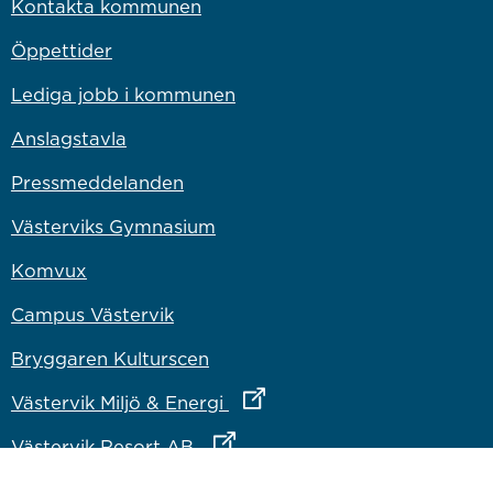
Kontakta kommunen
Öppettider
Lediga jobb i kommunen
Anslagstavla
Pressmeddelanden
Västerviks Gymnasium
Komvux
Campus Västervik
Bryggaren Kulturscen
Länk till annan webbplats
Västervik Miljö & Energi
Länk till annan webbplats
Västervik Resort AB
Länk till annan webbplats
Bostadsbolaget